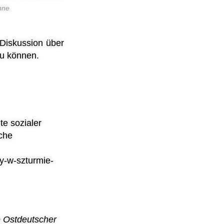
hne
 Diskussion über
u können.
te sozialer
che
y-w-szturmie-
ve Ostdeutscher