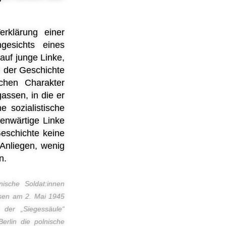
rklärung einer
gesichts eines
auf junge Linke,
n der Geschichte
chen Charakter
ssen, in die er
e sozialistische
genwärtige Linke
Geschichte keine
Anliegen, wenig
n.
nische Soldat:innen
sen am 2. Mai 1945
 der „Siegessäule“
Berlin die polnische