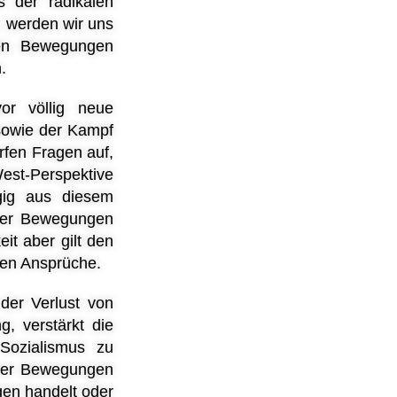
 der radikalen
, werden wir uns
len Bewegungen
.
or völlig neue
sowie der Kampf
rfen Fragen auf,
West-Perspektive
ngig aus diesem
scher Bewegungen
t aber gilt den
len Ansprüche.
der Verlust von
, verstärkt die
 Sozialismus zu
cher Bewegungen
gen handelt oder