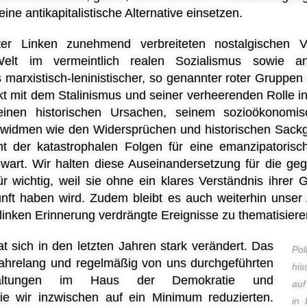
eine antikapitalistische Alternative einsetzen.
r Linken zunehmend verbreiteten nostalgischen Ve
Welt im vermeintlich realen Sozialismus sowie an
marxistisch-leninistischer, so genannter roter Gruppen 
kt mit dem Stalinismus und seiner verheerenden Rolle i
einen historischen Ursachen, seinem sozioökonomis
 widmen wie den Widersprüchen und historischen Sackga
mt der katastrophalen Folgen für eine emanzipatorisch
nwart. Wir halten diese Auseinandersetzung für die ge
ür wichtig, weil sie ohne ein klares Verständnis ihrer 
nft haben wird. Zudem bleibt es auch weiterhin unser 
linken Erinnerung verdrängte Ereignisse zu thematisiere
t sich in den letzten Jahren stark verändert. Das
Pol
ie jahrelang und regelmäßig von uns durchgeführten
his
nstaltungen im Haus der Demokratie und
auf
e wir inzwischen auf ein Minimum reduzierten.
in 