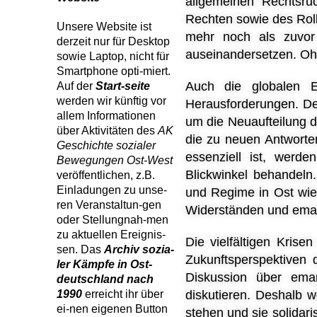
allgemeinen Rechtsru
Rechten sowie des Roll
Unsere Website ist
mehr noch als zuvor
derzeit nur für Desktop
auseinandersetzen. Ohn
sowie Laptop, nicht für
Smartphone opti-miert.
Auch die globalen En
Auf der
Start-seite
werden wir künftig vor
Herausforderungen. D
allem Informationen
um die Neuaufteilung d
über Aktivitäten des
AK
die zu neuen Antworte
Geschichte sozialer
essenziell ist, werde
Bewegungen Ost-West
Blickwinkel behandeln
veröffentlichen, z.B.
Einladungen zu unse-
und Regime in Ost wie
ren Veranstaltun-gen
Widerständen und
eman
oder Stellungnah-men
zu aktuellen Ereignis-
Die vielfältigen Kris
sen. Das
Archiv sozia-
Zukunftsperspektiven 
ler Kämpfe in Ost-
Diskussion über eman
deutschland nach
1990
erreicht ihr über
diskutieren. Deshalb 
ei-nen eigenen Button
stehen und sie solidar