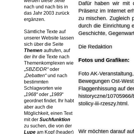
werden diese Seite
Dafür haben wir mi
nach und nach bis in
Präsenz im Internet er
das Jahr 2003 zurück
zu mischen. Zugleich 
ergänzen.
durch die Einrichtung 
Sämtliche Texte auf
Geschichte, Gegenwart
unserer Website lassen
sich über die Seite
Die Redaktion
Themen
aufrufen, auf
der ihr die Texte nach
Fotos und Grafiken:
Themenkomplexen wie
„
SBZ/DDR“
oder
Foto AK-Veranstaltung,
„
Debatten
“
und nach
Bewegungen Ost-West; G
bestimmten
Schlagworten wie
Flaggenhissung auf der 
„
1968“
oder
„
1989
“
historyczne/10705966/b
geordnet findet. Ihr habt
stolicy-iii-rzeszy.html.
aber auch die
Möglichkeit, einen Text
mit der
Suchfunktion
zu suchen, die von der
Wir möchten darauf au
Lupe
am Kopf (header)