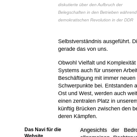
diskutierte über den Aufbruch der
Belegschaften in den Betrieben während
demokratischen Revolution in der DDR
Selbstverständnis ausgeführt. D
gerade das von uns.
Obwohl Vielfalt und Komplexität
Systems auch für unseren Arbei
Beschäftigung mit immer neuen 
Schwerpunkte bei. Entstanden au
Ost und West, werden auch weit
einen zentralen Platz in unsere
künftig Brücken zwischen den b
deren Kämpfen.
Das Navi für die
Angesichts der Bedr
Website