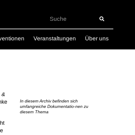
rventionen
Veranstaltungen
Über uns
n
&
In diesem Archiv befinden sich
inke
umfangreiche Dokumentatio-nen zu
diesem Thema
ht
ie