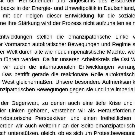
ck der Herrschenden und angesichts des Erstarkens
backs in der Energie- und Umweltpolitik in Deutschland
 mit den Folgen dieser Entwicklung für die sozia
e ihre Stärkung wird der Prozess nicht aufzuhalten sein
twicklungen stellen die emanzipatorische Linke v
er Vormarsch autokratischer Bewegungen und Regime 
er Welt durch alte wie neue imperialistische Mächte, we
n führen werden. Da für unseren Arbeitskreis die Ost-
n wir auch die internationalen Entwicklungen vorra
. Das betrifft gerade die reaktionäre Rolle autokrati
 West gleichermaßen. Unsere besondere Aufmerksamkei
zipatorischen Bewegungen gegen sie und ihre imperia
en der Gegenwart, zu denen auch eine tiefe Krise und 
der Linken gehören, verstehen wir als Herausforderung
zipatorische Perspektiven und einen freiheitlichen
werden wir auch weiterhin an der Seite emanzipatoris
isch unterstützen, gleich, ob es sich um Protestbewegun