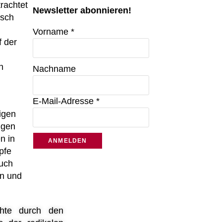
rachtet
Newsletter abonnieren!
isch
Vorname *
 der
n
Nachname
E-Mail-Adresse *
igen
igen
n in
Bitte lasse dieses Feld leer.
pfe
auch
en und
chte durch den