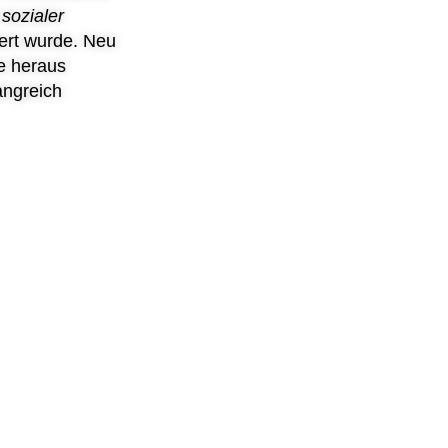
 sozialer
ert wurde. Neu
ve heraus
angreich