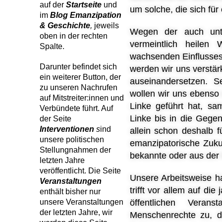
auf der
Startseite
und
um solche, die sich für 
im
Blog
Emanzipation
& Geschichte
,
jeweils
Wegen der auch unte
oben in der rechten
vermeintlich heilen 
Spalte.
wachsenden Einflusses 
Darunter befindet sich
werden wir uns verstär
ein weiterer Button, der
auseinandersetzen. S
zu unseren Nachrufen
wollen wir uns ebenso
auf Mitstreiter:innen und
Linke geführt hat, sa
Verbündete führt. Auf
Linke bis in die Gege
der Seite
Interventionen
s
ind
allein schon deshalb f
unsere politischen
emanzipatorische Zuku
Stellungnahmen der
bekannte oder aus der 
letzten Jahre
veröffentlicht. Die Seite
Unsere Arbeitsweise ha
Veranstaltungen
trifft vor allem auf d
enthält bisher nur
unsere Veranstaltungen
öffentlichen Vera
der letzten Jahre, wir
Menschenrechte zu, di