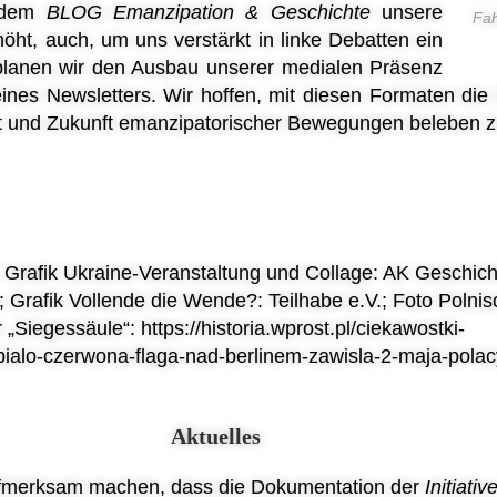
t dem
B
LOG
Emanzipati
o
n & Geschichte
unsere
Fa
höht, auch, um uns verstärkt in linke Debatten ein
planen wir den Ausbau unserer medialen Präsenz
eines Newsletters. Wir hoffen, mit diesen Formaten die
 und Zukunft emanzipatorischer Bewegungen beleben z
 Grafik Ukraine-Veranstaltung und Collage: AK Geschich
rafik Vollende die Wende?: Teilhabe e.V.; Foto Polnis
„Siegessäule“: https://historia.wprost.pl/ciekawostki-
ialo-czerwona-flaga-nad-berlinem-zawisla-2-maja-polac
Aktuelles
fmerksam machen, dass die Dokumentation der
Initiati