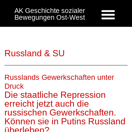
AK Geschichte sozialer
Bewegungen Ost-West
Russland & SU
Russlands Gewerkschaften unter
Druck
Die staatliche Repression
erreicht jetzt auch die
russischen Gewerkschaften.
Können sie in Putins Russland
überleben?