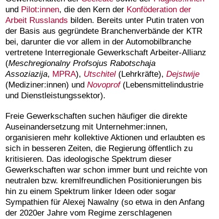
und
Pilot:innen
, die den Kern der
Konföderation der
Arbeit Russlands
bilden. Bereits unter Putin traten von
der Basis aus gegründete Branchenverbände der KTR
bei, darunter die vor allem in der Automobilbranche
vertretene Interregionale Gewerkschaft Arbeiter-Allianz
(
Meschregionalny Profsojus Rabotschaja
Assoziazija
,
MPRA
),
Utschitel
(Lehrkräfte),
Dejstwije
(Mediziner:innen) und
Novoprof
(Lebensmittelindustrie
und Dienstleistungssektor).
Freie Gewerkschaften suchen häufiger die direkte
Auseinandersetzung mit Unternehmer:innen,
organisieren mehr kollektive Aktionen und erlaubten es
sich in besseren Zeiten, die Regierung öffentlich zu
kritisieren. Das ideologische Spektrum dieser
Gewerkschaften war schon immer bunt und reichte von
neutralen bzw. kremlfreundlichen Positionierungen bis
hin zu einem Spektrum linker Ideen oder sogar
Sympathien für Alexej Nawalny (so etwa in den Anfang
der 2020er Jahre vom Regime zerschlagenen