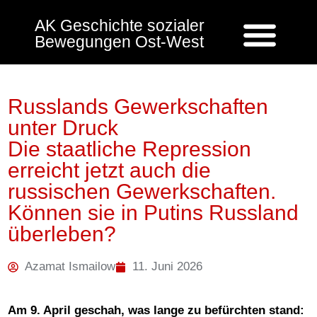
AK Geschichte sozialer
Bewegungen Ost-West
Russlands Gewerkschaften
unter Druck
Die staatliche Repression
erreicht jetzt auch die
russischen Gewerkschaften.
Können sie in Putins Russland
überleben?
Azamat Ismailow
11. Juni 2026
Am 9. April geschah, was lange zu befürchten stand: