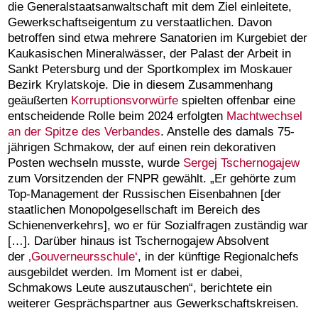
die Generalstaatsanwaltschaft mit dem Ziel einleitete,
Gewerkschaftseigentum zu verstaatlichen. Davon
betroffen sind etwa mehrere Sanatorien im Kurgebiet der
Kaukasischen Mineralwässer, der Palast der Arbeit in
Sankt Petersburg und der Sportkomplex im Moskauer
Bezirk Krylatskoje. Die in diesem Zusammenhang
geäußerten
Korruptionsvorwürfe
spielten offenbar eine
entscheidende Rolle beim 2024 erfolgten
Machtwechsel
an der Spitze des Verbandes
. Anstelle des damals 75-
jährigen Schmakow, der auf einen rein dekorativen
Posten wechseln musste, wurde
Sergej Tschernogajew
zum Vorsitzenden der FNPR gewählt. „Er gehörte zum
Top-Management der Russischen Eisenbahnen [der
staatlichen Monopolgesellschaft im Bereich des
Schienenverkehrs], wo er für Sozialfragen zuständig war
[…]. Darüber hinaus ist Tschernogajew Absolvent
der
‚Gouverneursschule‘
, in der künftige Regionalchefs
ausgebildet werden. Im Moment ist er dabei,
Schmakows Leute auszutauschen“, berichtete ein
weiterer Gesprächspartner aus Gewerkschaftskreisen.