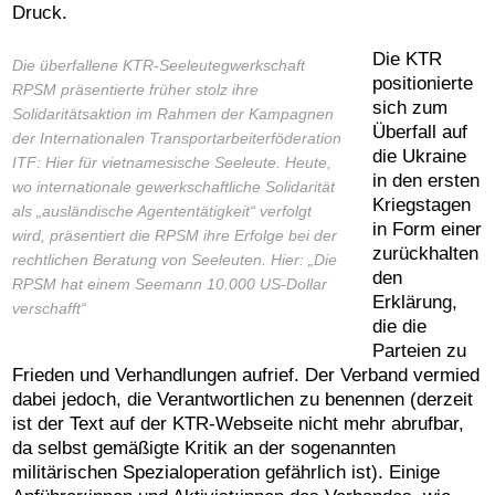
Druck.
Die KTR
Die überfallene KTR-Seeleutegwerkschaft
positionierte
RPSM präsentierte früher stolz ihre
sich zum
Solidaritätsaktion im Rahmen der Kampagnen
Überfall auf
der Internationalen Transportarbeiterföderation
die Ukraine
ITF: Hier für vietnamesische Seeleute. Heute,
in den ersten
wo internationale gewerkschaftliche Solidarität
Kriegstagen
als „ausländische Agententätigkeit“ verfolgt
in Form einer
wird, präsentiert die RPSM ihre Erfolge bei der
zurückhalten
rechtlichen Beratung von Seeleuten. Hier: „Die
den
RPSM hat einem Seemann 10.000 US-Dollar
Erklärung,
verschafft“
die die
Parteien zu
Frieden und Verhandlungen aufrief. Der Verband vermied
dabei jedoch, die Verantwortlichen zu benennen (derzeit
ist der Text auf der KTR-Webseite nicht mehr abrufbar,
da selbst gemäßigte Kritik an der sogenannten
militärischen Spezialoperation gefährlich ist). Einige