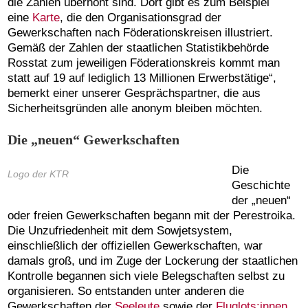
die Zahlen überhöht sind. Dort gibt es zum Beispiel
eine
Karte
, die den Organisationsgrad der
Gewerkschaften nach Föderationskreisen illustriert.
Gemäß der Zahlen der staatlichen Statistikbehörde
Rosstat zum jeweiligen Föderationskreis kommt man
statt auf 19 auf lediglich 13 Millionen Erwerbstätige“,
bemerkt einer unserer Gesprächspartner, die aus
Sicherheitsgründen alle anonym bleiben möchten.
Die „neuen“ Gewerkschaften
Die
Logo der KTR
Geschichte
der „neuen“
oder freien Gewerkschaften begann mit der Perestroika.
Die Unzufriedenheit mit dem Sowjetsystem,
einschließlich der offiziellen Gewerkschaften, war
damals groß, und im Zuge der Lockerung der staatlichen
Kontrolle begannen sich viele Belegschaften selbst zu
organisieren. So entstanden unter anderen die
Gewerkschaften der
Seeleute
sowie der
Fluglots:innen