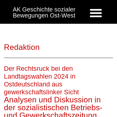
AK Geschichte sozialer
Bewegungen Ost-West
Redaktion
Der Rechtsruck bei den
Landtagswahlen 2024 in
Ostdeutschland aus
gewerkschaftslinker Sicht
Analysen und Diskussion in
der sozialistischen Betriebs-
und Gewerkschaftszeitung