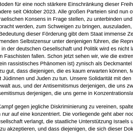
Boden für eine noch stärkere Einschränkung dieser Freih
ndere seit Oktober 2023. Alle großen Parteien sind nun of
raelischen Konsens in Frage stellen, zu unterbinden und 
ebracht werden, zum Schweigen zu bringen, auszuladen,
 Bedeutung dieser Förderung gibt dem Staat immense Ze
hmenden Selbstzensur unter denjenigen führen, die Repr
n der deutschen Gesellschaft und Politik wird es nicht 
n Faschisten fallen. Schon jetzt sehen wir, wie die ext
 ein rassistisches Phänomen ist) zynisch als Deckmante
 zu gut, dass diejenigen, die es kaum erwarten können, 
 Jüdinnen und Juden zu tun. Unsere Solidarität mit den 
ewalt aus, und der Antisemitismus derjenigen, die uns zw
isemitismus derjenigen, die uns gerne in Konzentrations
Kampf gegen jegliche Diskriminierung zu vereinen, spalt
 nur auf eine konzentriert. Die vorliegende geht aber noc
lschaft verlangt, die staatliche Unterstützung Israels 
u akzeptieren, und dass diejenigen, die sich dieser Do