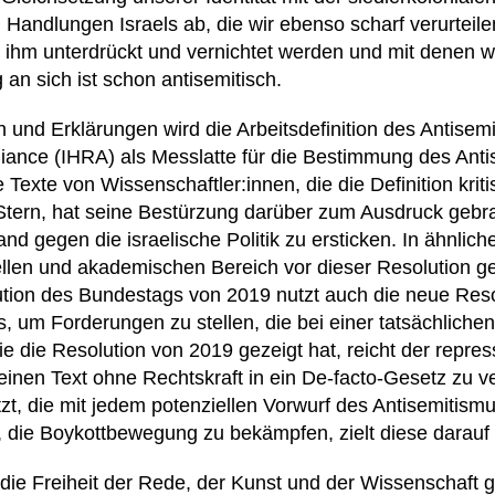
Handlungen Israels ab, die wir ebenso scharf verurteile
 ihm unterdrückt und vernichtet werden und mit denen wir
an sich ist schon antisemitisch.
 und Erklärungen wird die Arbeitsdefinition des Antisemi
ance (IHRA) als Messlatte für die Bestimmung des Ant
Texte von Wissenschaftler:innen, die die Definition kritis
tern, hat seine Bestürzung darüber zum Ausdruck gebrac
nd gegen die israelische Politik zu ersticken. In ähnlic
rellen und akademischen Bereich vor dieser Resolution g
tion des Bundestags von 2019 nutzt auch die neue Resol
s, um Forderungen zu stellen, die bei einer tatsächlich
e die Resolution von 2019 gezeigt hat, reicht der repr
 einen Text ohne Rechtskraft in ein De-facto-Gesetz zu v
t, die mit jedem potenziellen Vorwurf des Antisemitis
, die Boykottbewegung zu bekämpfen, zielt diese darauf 
die Freiheit der Rede, der Kunst und der Wissenschaft