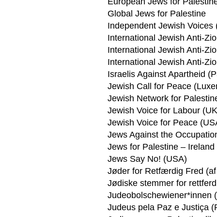
European Jews for Palestin
Global Jews for Palestine
Independent Jewish Voices
International Jewish Anti-Zi
International Jewish Anti-Zi
International Jewish Anti-Zi
Israelis Against Apartheid (P
Jewish Call for Peace (Lux
Jewish Network for Palestin
Jewish Voice for Labour (UK
Jewish Voice for Peace (US
Jews Against the Occupation
Jews for Palestine – Ireland
Jews Say No! (USA)
Jøder for Retfærdig Fred (a
Jødiske stemmer for rettfer
Judeobolschewiener*innen (
Judeus pela Paz e Justiça (