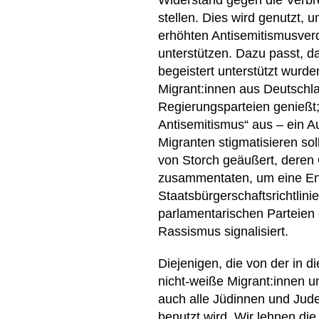
Widerstand gegen die Verbre
stellen. Dies wird genutzt,
erhöhten Antisemitismusver
unterstützen. Dazu passt, da
begeistert unterstützt wurde
Migrant:innen aus Deutschlan
Regierungsparteien genießt;
Antisemitismus“ aus – ein A
Migranten stigmatisieren so
von Storch geäußert, deren 
zusammentaten, um eine Ent
Staatsbürgerschaftsrichtlin
parlamentarischen Parteien
Rassismus signalisiert.
Diejenigen, die von der in di
nicht-weiße Migrant:innen u
auch alle Jüdinnen und Jude
benutzt wird. Wir lehnen die