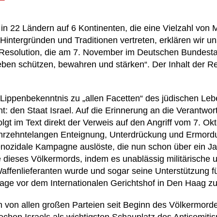
in 22 Ländern auf 6 Kontinenten, die eine Vielzahl von M
 Hintergründen und Traditionen vertreten, erklären wir
 Resolution, die am 7. November im Deutschen Bundestag
 Leben schützen, bewahren und stärken“. Der Inhalt der R
Lippenbekenntnis zu „allen Facetten“ des jüdischen Lebe
t: den Staat Israel. Auf die Erinnerung an die Verantw
lgt im Text direkt der Verweis auf den Angriff vom 7. O
jahrzehntelangen Enteignung, Unterdrückung und Ermord
 genozidale Kampagne auslöste, die nun schon über ein J
dieses Völkermords, indem es unablässig militärische u
affenlieferanten wurde und sogar seine Unterstützung für
age vor dem Internationalen Gerichtshof in Den Haag zu
en von allen großen Parteien seit Beginn des Völkermord