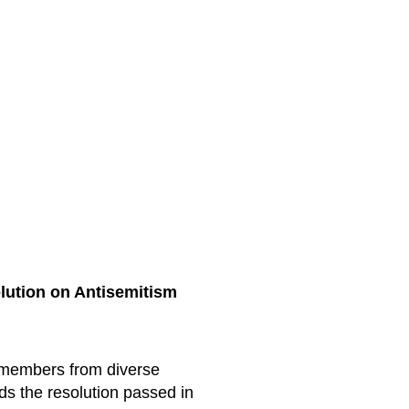
ution on Antisemitism
f members from diverse
s the resolution passed in