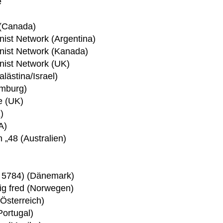
e
 (Canada)
onist Network (Argentina)
onist Network (Kanada)
onist Network (UK)
alästina/Israel)
emburg)
e (UK)
)
A)
 „48 (Australien)
f 5784) (Dänemark)
dig fred (Norwegen)
Österreich)
Portugal)