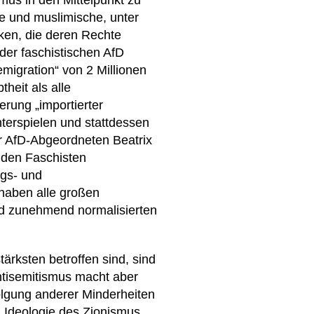
mus in den Mittelpunkt zu
he und muslimische, unter
ken, die deren Rechte
 der faschistischen AfD
emigration“ von 2 Millionen
heit als alle
erung „importierter
terspielen und stattdessen
er AfD-Abgeordneten Beatrix
t den Faschisten
ngs- und
 haben alle großen
d zunehmend normalisierten
tärksten betroffen sind, sind
ntisemitismus macht aber
olgung anderer Minderheiten
en Ideologie des Zionismus