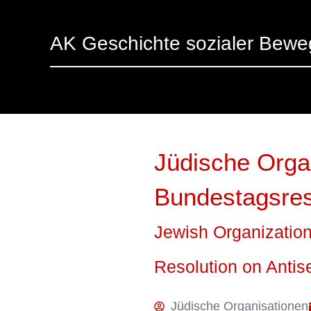
AK Geschichte sozialer Bew
Jüdische Organ
Bundestagsres
Jewish Organizatio
Resolution on Antis
Jüdische Organisationen