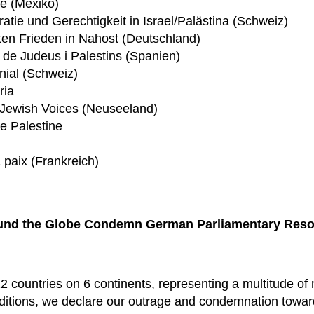
re (Mexiko)
tie und Gerechtigkeit in Israel/Palästina (Schweiz)
ten Frieden in Nahost (Deutschland)
 de Judeus i Palestins (Spanien)
nial (Schweiz)
ria
 Jewish Voices (Neuseeland)
ee Palestine
a paix (Frankreich)
und the Globe Condemn German Parliamentary Resol
22 countries on 6 continents, representing a multitude o
itions, we declare our outrage and condemnation toward