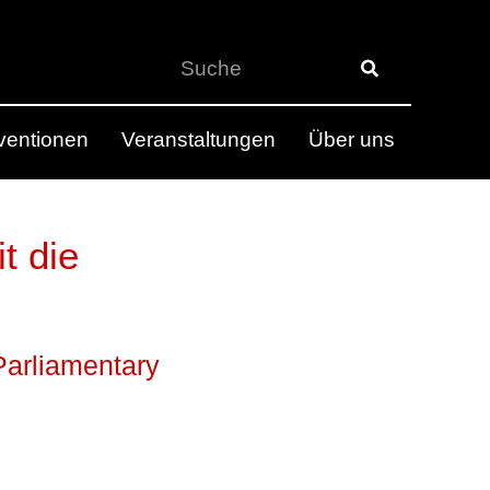
rventionen
Veranstaltungen
Über uns
t die
arliamentary