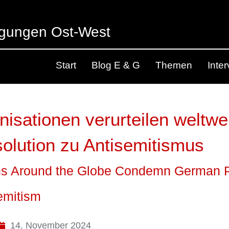
egungen Ost-West
Start
Blog E & G
Themen
Inte
isationen verurteilen weltwei
olution zu Antisemitismus
ns Around the Globe Condemn German P
emitism
14. November 2024