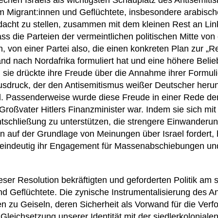
chen Israels als wichtigsten Schauplatz des Antisemitis
 um Migrant:innen und Geflüchtete, insbesondere arabisc
dacht zu stellen, zusammen mit dem kleinen Rest an Lin
ss die Parteien der vermeintlichen politischen Mitte von
n, von einer Partei also, die einen konkreten Plan zur „R
d nach Nordafrika formuliert hat und eine höhere Beliebt
 sie drückte ihre Freude über die Annahme ihrer Formuli
usdruck, der den Antisemitismus weißer Deutscher herun
ll. Passenderweise wurde diese Freude in einer Rede d
Großvater Hitlers Finanzminister war. Indem sie sich mi
schließung zu unterstützen, die strengere Einwanderu
ien auf der Grundlage von Meinungen über Israel fordert,
 eindeutig ihr Engagement für Massenabschiebungen un
eser Resolution bekräftigten und geforderten Politik am s
nd Geflüchtete. Die zynische Instrumentalisierung des A
n zu Geiseln, deren Sicherheit als Vorwand für die Verf
 Gleichsetzung unserer Identität mit der siedlerkolonial