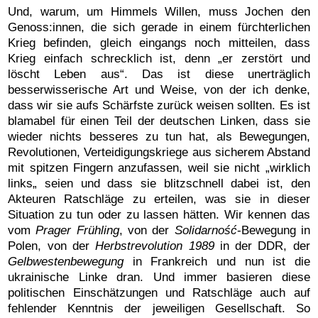
Und, warum, um Himmels Willen, muss Jochen den
Genoss:innen, die sich gerade in einem fürchterlichen
Krieg befinden, gleich eingangs noch mitteilen, dass
Krieg einfach schrecklich ist, denn „er zerstört und
löscht Leben aus“. Das ist diese unerträglich
besserwisserische Art und Weise, von der ich denke,
dass wir sie aufs Schärfste zurück weisen sollten. Es ist
blamabel für einen Teil der deutschen Linken, dass sie
wieder nichts besseres zu tun hat, als Bewegungen,
Revolutionen, Verteidigungskriege aus sicherem Abstand
mit spitzen Fingern anzufassen, weil sie nicht „wirklich
links„ seien und dass sie blitzschnell dabei ist, den
Akteuren Ratschläge zu erteilen, was sie in dieser
Situation zu tun oder zu lassen hätten. Wir kennen das
vom
Prager Frühling
, von der
Solidarność
-Bewegung in
Polen, von der
Herbstrevolution 1989
in der DDR, der
Gelbwestenbewegung
in Frankreich und nun ist die
ukrainische Linke dran. Und immer basieren diese
politischen Einschätzungen und Ratschläge auch auf
fehlender Kenntnis der jeweiligen Gesellschaft. So