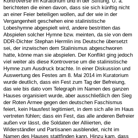
Kontroverse im Kuratorium und in der Stiftung. U. a.
berichteten die einen davon, dass sie sich künftig nicht
an einer Feier beteiligen wollen, auf der wie in der
Vergangenheit geschehen eine stalinistische
Lobeshymne abgespielt wird, andere bestritten das
Abspielen solcher Hymne bzw. meinten, da sie von dem
DDR-Dichter Stephan Hermlin ins Deutsche übersetzt
sei, der inzwischen dem Stalinismus abgeschworen
hatte, könne man sie abspielen. Der Konflikt ging jedoch
viel weiter als diese Kontroverse um die stalinistische
Hymne zum Ausdruck brachte. In einer Diskussion und
Auswertung des Festes am 8. Mai 2014 im Kuratorium
wurde deutlich, dass ein Fest zum Tag der Befreiung,
das wie bis dato vom Telegraph im Namen des ganzen
Hauses organisiert wurde, aber ausschließlich den Sieg
der Roten Armee gegen den deutschen Faschismus
feiert, kein Hausfest legitimiert, in dem sich alle im Haus
vertreten fühlen; dass ein Fest, das alle anderen Befreier
außen vor lässt, die Soldaten der Alliierten, die
Widerständler und Partisanen ausblendet, nicht im
Namen des Hauses stattfinden kann. Hinzu kam, dass