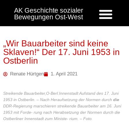
AK Geschichte sozialer
Bewegungen Ost-West
„Wir Bauarbeiter sind keine
Sklaven!“ Der 17. Juni 1953 in
Ostberlin
Renate Hürtgen
1. April 2021
Streikende Bauarbeiter,O-Berl.Innenstadt Aufstand des 17. Juni
1953 in Ostberlin. – Nach Heraufsetzung der Normen durch
die
DDR-Regierung marschieren streikende Bauarbeiter am 16. Juni
1953 mit Forde- rung nach Herabsetzung der Normen durch die
Ostberliner Innenstadt zum Ministe- rium. – Foto.