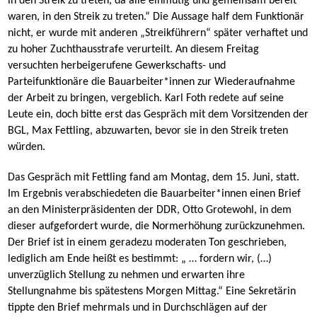
in den Streik zu treten, da alle einmütig und gemeinsam bereit
waren, in den Streik zu treten.“ Die Aussage half dem Funktionär
nicht, er wurde mit anderen „Streikführern“ später verhaftet und
zu hoher Zuchthausstrafe verurteilt. An diesem Freitag
versuchten herbeigerufene Gewerkschafts- und
Parteifunktionäre die Bauarbeiter*innen zur Wiederaufnahme
der Arbeit zu bringen, vergeblich. Karl Foth redete auf seine
Leute ein, doch bitte erst das Gespräch mit dem Vorsitzenden der
BGL, Max Fettling, abzuwarten, bevor sie in den Streik treten
würden.
Das Gespräch mit Fettling fand am Montag, dem 15. Juni, statt.
Im Ergebnis verabschiedeten die Bauarbeiter*innen einen Brief
an den Ministerpräsidenten der DDR, Otto Grotewohl, in dem
dieser aufgefordert wurde, die Normerhöhung zurückzunehmen.
Der Brief ist in einem geradezu moderaten Ton geschrieben,
lediglich am Ende heißt es bestimmt: „ … fordern wir, (…)
unverzüglich Stellung zu nehmen und erwarten ihre
Stellungnahme bis spätestens Morgen Mittag.“ Eine Sekretärin
tippte den Brief mehrmals und in Durchschlägen auf der