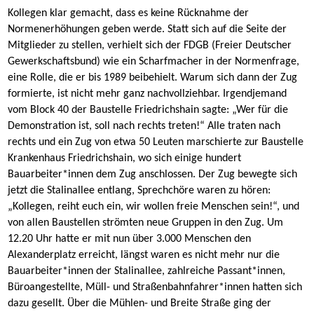
Kollegen klar gemacht, dass es keine Rücknahme der
Normenerhöhungen geben werde. Statt sich auf die Seite der
Mitglieder zu stellen, verhielt sich der FDGB (Freier Deutscher
Gewerkschaftsbund) wie ein Scharfmacher in der Normenfrage,
eine Rolle, die er bis 1989 beibehielt. Warum sich dann der Zug
formierte, ist nicht mehr ganz nachvollziehbar. Irgendjemand
vom Block 40 der Baustelle Friedrichshain sagte: „Wer für die
Demonstration ist, soll nach rechts treten!“ Alle traten nach
rechts und ein Zug von etwa 50 Leuten marschierte zur Baustelle
Krankenhaus Friedrichshain, wo sich einige hundert
Bauarbeiter*innen dem Zug anschlossen. Der Zug bewegte sich
jetzt die Stalinallee entlang, Sprechchöre waren zu hören:
„Kollegen, reiht euch ein, wir wollen freie Menschen sein!“, und
von allen Baustellen strömten neue Gruppen in den Zug. Um
12.20 Uhr hatte er mit nun über 3.000 Menschen den
Alexanderplatz erreicht, längst waren es nicht mehr nur die
Bauarbeiter*innen der Stalinallee, zahlreiche Passant*innen,
Büroangestellte, Müll- und Straßenbahnfahrer*innen hatten sich
dazu gesellt. Über die Mühlen- und Breite Straße ging der