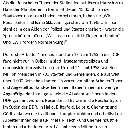
Als die Bauarbeiter*innen der Stalinallee auf ihrem Marsch zum
Haus der Ministerien in Berlin Mitte um 13:30 Uhr an der
Staatsoper unter den Linden vorbeikamen, haben sie „Wir
Bauarbeiter sind keine Sklaven!“ gerufen. Um 12:45 Uhr – so
steht es in den Akten der Polizei und Staatssicherheit – waren die
Sprechchöre zu hören: „Wir lassen uns nicht länger ausbeuten“.
Und: „Wir fordern Normsenkung!“
Der erste Arbeiter*innenaufstand am 17. Juni 1953 in der DDR
fand nicht nur in Ostberlin statt. Insgesamt streikten und
demonstrierten zwischen dem 16. und 21. Juni 1953 fast eine
Million Menschen in 700 Städten und Gemeinden, die aus weit
über 1.000 Betrieben kamen. Es waren vor allem Arbeiter*innen
und Angestellte, Handwerker*innen, Bäuer*innen und wenige
Angehörige der Intelligenz, wie die Akademiker*innen in der
DDR genannt wurden. Besonders aktiv waren die Beschäftigten
im Süden der DDR, in Halle, Bitterfeld, Leipzig, Chemnitz und
Görlitz, da, wo die traditionell kampferprobten und rebellischen
Arbeiter*innen der Bau-, Metall-, Textil- und Chemieindustrie
lebten und arbeiteten. Am 17. Juni gegen Mittag fuhren