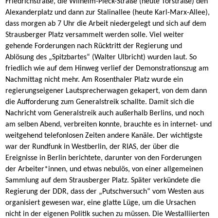
Friedrichstraße, die Wilhelm-Pieck-Straße (heute Torstraße) den
Alexanderplatz und dann zur Stalinallee (heute Karl-Marx-Allee),
dass morgen ab 7 Uhr die Arbeit niedergelegt und sich auf dem
Strausberger Platz versammelt werden solle. Viel weiter
gehende Forderungen nach Rücktritt der Regierung und
Ablösung des „Spitzbartes“ (
Walter Ulbricht)
wurden laut. So
friedlich wie auf dem Hinweg verlief der Demonstrationszug am
Nachmittag nicht mehr. Am Rosenthaler Platz wurde ein
regierungseigener Lautsprecherwagen gekapert, von dem dann
die Aufforderung zum Generalstreik schallte. Damit sich die
Nachricht vom Generalstreik auch außerhalb Berlins, und noch
am selben Abend, verbreiten konnte, brauchte es in internet- und
weitgehend telefonlosen Zeiten andere Kanäle. Der wichtigste
war der Rundfunk in Westberlin, der RIAS, der über die
Ereignisse in Berlin berichtete, darunter von den Forderungen
der Arbeiter*innen, und etwas nebulös, von einer allgemeinen
Sammlung auf dem Strausberger Platz. Später verkündete die
Regierung der DDR, dass der „Putschversuch“ vom Westen aus
organisiert gewesen war, eine glatte Lüge, um die Ursachen
nicht in der eigenen Politik suchen zu müssen. Die Westalliierten