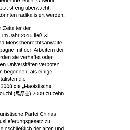
edeutende Rolle. Obwohl
aat streng überwacht,
önnten radikalisiert werden.
 Zeitalter der
. Im Jahr 2015 ließ Xi
 und Menschenrechtsanwälte
mpagne mit den Arbeitern der
rden sie verhaftet oder
en Universitäten verboten
en begonnen, als einige
alisten die
e 2008 die „Maoistische
ouzhi (
) 2009 zu zehn
馬厚芝
nistische Partei Chinas
Auslieferungsgesetz zu
einschließlich der alten und