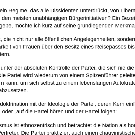
 ein Regime, das alle Dissidenten unterdrückt, von Liber
u den meisten unabhängigen Bürgerinitiativen? Ein Bezei
gebe, möchte ich kurz auf seine grundlegenden Merkma
 die nicht nur alle öffentlichen Angelegenheiten, sonde
barkeit von Frauen über den Besitz eines Reisepasses bis
iern.
unter der absoluten Kontrolle der Partei, die sich nie di
ie Partei wird wiederum von einem Spitzenführer geleite
n kann, um sich selbst zu einem lebenslangen Autokra
 abzusetzen.
oktrination mit der Ideologie der Partei, deren Kern ein
) oder „auf die Partei hören und der Partei folgen”.
ismus ist ethnozentrisch und betrachtet die Nation als
 Vertreter. Die Partei praktiziert auch einen chauvinisti