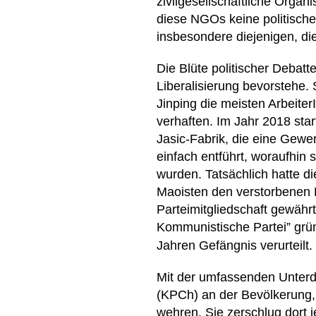
zivilgesellschaftliche Orga
diese NGOs keine politisch
insbesondere diejenigen, die
Die Blüte politischer Debat
Liberalisierung bevorstehe. 
Jinping die meisten Arbeit
verhaften. Im Jahr 2018 sta
Jasic-Fabrik, die eine Gewer
einfach entführt, woraufhin
wurden. Tatsächlich hatte d
Maoisten den verstorbenen P
Parteimitgliedschaft gewährt
Kommunistische Partei” grün
Jahren Gefängnis verurteilt.
Mit der umfassenden Unterd
(KPCh) an der Bevölkerung, 
wehren. Sie zerschlug dort j