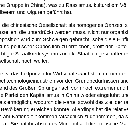
che Gruppe in China), was zu Rassismus, kulturellem Vö
betern und Uiguren geführt hat.
ch die chinesische Gesellschaft als homogenes Ganzes, 
stellen, die unterdrückt werden muss. Nicht nur organisi
pposition wird zum Schweigen gebracht, sobald sie Einfl
ung politischer Opposition zu erreichen, greift der Part
igte Sozialkreditsystem zurück. Staatlich geschaffenes 
ellschaft noch weiter.
re ist das Leitprinzip für Wirtschaftswachstum immer der 
Hochtechnologieindustrien vor den Grundbedürfnissen u
end des Großen Sprungs nach vorn noch extremer und 
ie Partei den Kapitalismus in China wieder eingeführt u
ls ermöglicht, wodurch die Partei sowohl das Ziel der ra
Bevölkerung erreichen konnte. Allerdings hat die relati
n am Nationaleinkommen tatsächlich zugenommen, da sic
 hat. Sie hat ihr absolutes Monopol auf die politische Ma