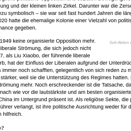
 und der kleinen linken Zirkel. Darunter war die Zers
zu symbolisch – sie war seit fast hundert Jahren die län
20 hatte die ehemalige Kolonie einer Vielzahl von polit
hance gegeben.
 1949 keine organisierte Opposition mehr.
Soli-Aktion
iberale Strömung, die sich jedoch nicht
7, als Liu Xiaobo, der führende liberale
rb, hat der Einfluss der Liberalen aufgrund der Unterdr
immer noch schafften, gelegentlich von sich reden zu 
stärker, weil sie die Unterstützung des Regimes hatten.
Strömung mehr. Noch erschreckender ist die Tatsache, d
 nach wie vor die lautstärkste und am besten organisier
hina im Untergrund präsent ist. Als religiöse Sekte, die 
rer verlangt, ist ihre politische Ausrichtung weder für
hilfreich.
e?