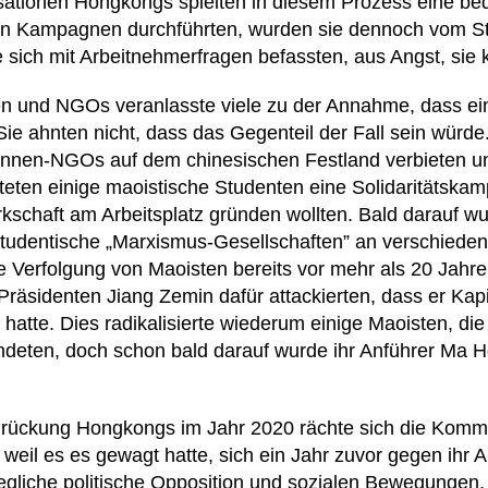
nisationen Hongkongs spielten in diesem Prozess eine b
en Kampagnen durchführten, wurden sie dennoch vom St
 sich mit Arbeitnehmerfragen befassten, aus Angst, sie k
ten und NGOs veranlasste viele zu der Annahme, dass ein
Sie ahnten nicht, dass das Gegenteil der Fall sein würde
erInnen-NGOs auf dem chinesischen Festland verbieten
rteten einige maoistische Studenten eine Solidaritätska
kschaft am Arbeitsplatz gründen wollten. Bald darauf wu
 studentische „Marxismus-Gesellschaften” an verschieden
ie Verfolgung von Maoisten bereits vor mehr als 20 Jahr
räsidenten Jiang Zemin dafür attackierten, dass er Kapit
 hatte. Dies radikalisierte wiederum einige Maoisten, di
deten, doch schon bald darauf wurde ihr Anführer Ma H
rückung Hongkongs im Jahr 2020 rächte sich die Kommu
weil es es gewagt hatte, sich ein Jahr zuvor gegen ihr 
egliche politische Opposition und sozialen Bewegungen, 