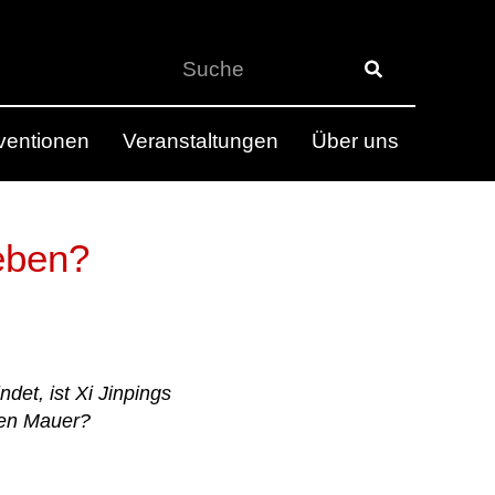
rventionen
Veranstaltungen
Über uns
ieben?
et, ist Xi Jinpings
ßen Mauer?