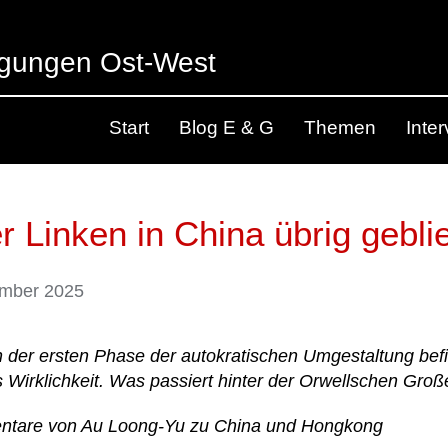
egungen Ost-West
Start
Blog E & G
Themen
Inte
r Linken in China übrig gebl
mber 2025
der ersten Phase der autokratischen Umgestaltung befind
 Wirklichkeit.
Was passiert hinter der Orwellschen Gro
tare von Au Loong-Yu zu China und Hongkong