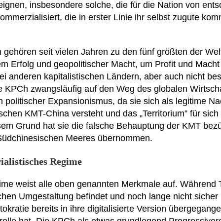
gnen, insbesondere solche, die für die Nation von ent
ommerzialisiert, die in erster Linie ihr selbst zugute ko
n gehören seit vielen Jahren zu den fünf größten der Welt
em Erfolg und geopolitischer Macht, um Profit und Macht
 bei anderen kapitalistischen Ländern, aber auch nicht b
e KPCh zwangsläufig auf den Weg des globalen Wirtsch
h politischer Expansionismus, da sie sich als legitime Na
tischen KMT-China versteht und das „Territorium” für sic
esem Grund hat sie die falsche Behauptung der KMT bezü
s Südchinesischen Meeres übernommen.
ialistisches Regime
ime weist alle oben genannten Merkmale auf. Während T
hen Umgestaltung befindet und noch lange nicht sicher is
tokratie bereits in ihre digitalisierte Version übergegang