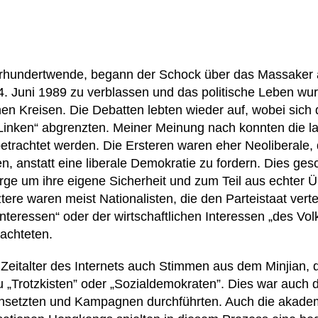
hrhundertwende, begann der Schock über das Massaker 
 Juni 1989 zu verblassen und das politische Leben wur
n Kreisen. Die Debatten lebten wieder auf, wobei sich 
Linken“ abgrenzten. Meiner Meinung nach konnten die la
betrachtet werden. Die Ersteren waren eher Neoliberale, d
en, anstatt eine liberale Demokratie zu fordern. Dies ge
orge um ihre eigene Sicherheit und zum Teil aus echter
ztere waren meist Nationalisten, die den Parteistaat verte
nteressen“ oder der wirtschaftlichen Interessen „des Vol
rachteten.
Zeitalter des Internets auch Stimmen aus dem Minjian, 
u „Trotzkisten” oder „Sozialdemokraten”. Dies war auch d
insetzten und Kampagnen durchführten. Auch die akade