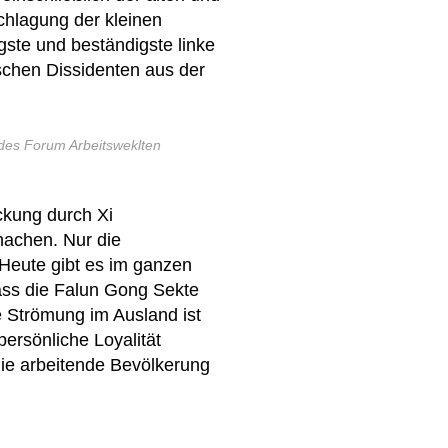
chlagung der kleinen
gste und beständigste linke
ischen Dissidenten aus der
 des Forum Arbeitsweklten
ückung durch Xi
machen. Nur die
 Heute gibt es im ganzen
ass die Falun Gong Sekte
te Strömung im Ausland ist
persönliche Loyalität
 die arbeitende Bevölkerung