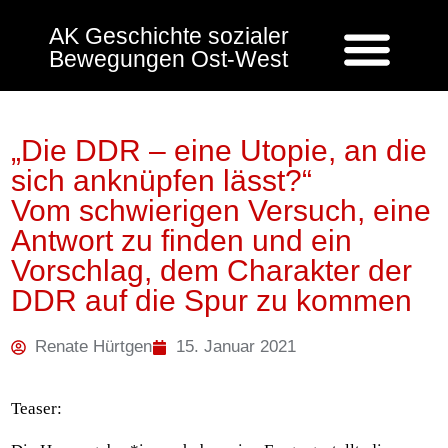
AK Geschichte sozialer
Bewegungen Ost-West
„Die DDR – eine Utopie, an die
sich anknüpfen lässt?“
Vom schwierigen Versuch, eine
Antwort zu finden und ein
Vorschlag, dem Charakter der
DDR auf die Spur zu kommen
Renate Hürtgen
15. Januar 2021
Teaser: