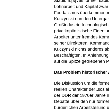
Stadium.[3] Als formell-kap
Lohnarbeit und Kapital zwa
Feudalismus überkommenen 
Kuczynski nun den Untergan
Großindustrie technologisc
privatkapitalistische Eigen
Arbeiter unter fremdes Ko
seiner Direktoren. Kommand
Kuczynski nichts anderes als
Beschäftigten. In Anlehnung
auf die Spitze getriebenen P
Das Problem historischer
Die Diskussion um die forme
reellen Charakter der „sozia
der DDR der 1970er Jahre in
Debatte über den nur formel
bürgerlichen Arbeitsteilung 