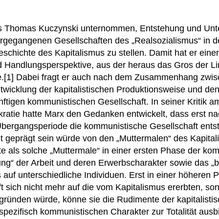
s Thomas Kuczynski unternommen, Entstehung und Unte
orgegangenen Gesellschaften des „Realsozialismus“ in d
schichte des Kapitalismus zu stellen. Damit hat er eine
nd Handlungsperspektive, aus der heraus das Gros der Li
rte.[1] Dabei fragt er auch nach dem Zusammenhang zwi
ntwicklung der kapitalistischen Produktionsweise und d
nftigen kommunistischen Gesellschaft. In seiner Kritik 
atie hatte Marx den Gedanken entwickelt, dass erst na
ergangsperiode die kommunistische Gesellschaft entste
cht geprägt sein würde von den „Muttermalen“ des Kapita
 als solche „Muttermale“ in einer ersten Phase der ko
ung“ der Arbeit und deren Erwerbscharakter sowie das „b
uf unterschiedliche Individuen. Erst in einer höheren P
 sich nicht mehr auf die vom Kapitalismus ererbten, sond
ründen würde, könne sie die Rudimente der kapitalistis
spezifisch kommunistischen Charakter zur Totalität ausbi