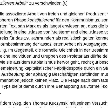
iierten Arbeit“
zu verschwinden.[6]
die assoziierte Arbeit von freien und gleichen Produzen
r höheren Phase
konstituierend
für den Kommunismus, son
rten Text sah Marx es als längst erwiesen an, dass die b
nteilung in eine „Klasse von Meistern“ und eine „Klasse 
eits für das 19. Jahrhundert als realistisch gelten konn
 Formbestimmung der assoziierten Arbeit als Ausgangsp
llig. Im Gegenteil, die formelle Gleichheit in der Bestim
leiche Individuen und Gruppen des Proletariats dürfte d
wie sie aus dem Kapitalismus hervor geht, recht gut besc
lgemeinerung kapitalistischer Fabrikdespotie durch ein 
h
Ausbeutung
der abhängig Beschäftigten stattfinden muss
mentation jedoch keinen Platz. Die Frage nach dem tats
 Typs bleibt damit durch ihre Behauptung als „formell-
.
uf dem Weg, den Thomas Kuczynski mit seinem Versuch 