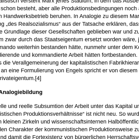
italistisch versteht Marx jenes Stadium, in dem das Ausb
r schon besteht, aber alle Produktionsbedingungen noc
Handwerksbetrieb beruhen. In Analogie zu diesem Mar
g „des Realsozialismus“ aus der Tatsache erklären, das
he Grundlage dieser Gesellschaften geblieben war und 
tum zwar durch das Staatseigentum ersetzt worden wäre,
mmando weiterhin bestanden hätte, nunmehr unter dem
ierende und kommandierte Arbeit hätten fortbestanden.
 die Verallgemeinerung der kapitalistischen Fabrikhierar
 an eine Formulierung von Engels spricht er von diesem
rivateigentum.[4]
 Analogiebildung
lle und reelle Subsumtion der Arbeit unter das Kapital u
listischen Produktionsverhältnisse“ ist nicht neu. So wurd
 kleinen Zirkeln und wissenschaftsinternen Halböffentl
len Charakter der kommunistischen Produktionsweise zug
und damit die Fortexistenz von bürgerlichen Herrschafts