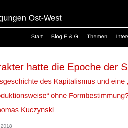
egungen Ost-West
Start
Blog E & G
Themen
Inte
akter hatte die Epoche der S
tsgeschichte des Kapitalismus und eine „
oduktionsweise“ ohne Formbestimmung
Thomas Kuczynski
 2018