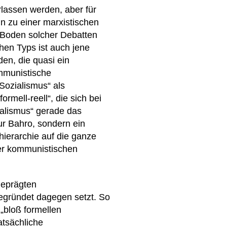
lassen werden, aber für
n zu einer marxistischen
m Boden solcher Debatten
chen Typs ist auch jene
en, die quasi ein
mmunistische
Sozialismus“ als
ormell-reell“, die sich bei
zialismus“ gerade das
ur Bahro, sondern ein
khierarchie auf die ganze
ner kommunistischen
geprägten
begründet dagegen setzt. So
„bloß formellen
atsächliche