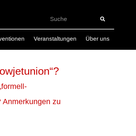
rventionen
Veranstaltungen
Über uns
owjetunion“?
formell-
? Anmerkungen zu