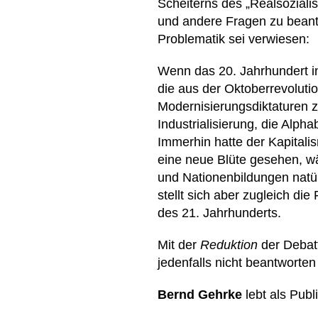
Scheiterns des „Realsoziali
und andere Fragen zu beantw
Problematik sei verwiesen:
Wenn das 20. Jahrhundert in
die aus der Oktoberrevolutio
Modernisierungsdiktaturen 
Industrialisierung, die Alp
Immerhin hatte der Kapital
eine neue Blüte gesehen, wäh
und Nationenbildungen natür
stellt sich aber zugleich d
des 21. Jahrhunderts.
Mit der
Reduktion
der Debatt
jedenfalls nicht beantworte
Bernd Gehrke
lebt als Publi