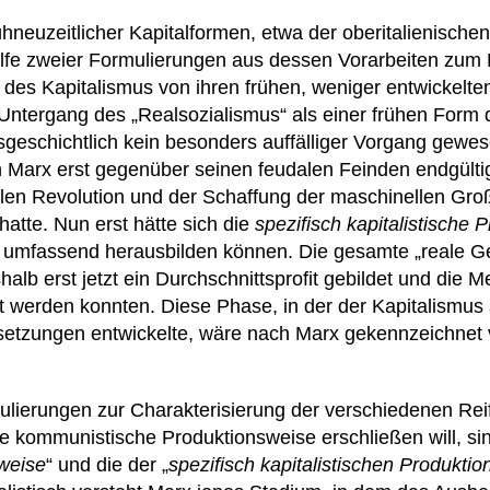
neuzeitlicher Kapitalformen, etwa der oberitalienische
ilfe zweier Formulierungen aus dessen Vorarbeiten zu
 des Kapitalismus von ihren frühen, weniger entwickelten
 Untergang des „Realsozialismus“ als einer frühen Form
sgeschichtlich kein besonders auffälliger Vorgang gewes
h Marx erst gegenüber seinen feudalen Feinden endgülti
ellen Revolution und der Schaffung der maschinellen Groß
hatte. Nun erst hätte sich die
spezifisch kapitalistische 
umfassend herausbilden können. Die gesamte „reale Ge
alb erst jetzt ein Durchschnittsprofit gebildet und die 
rt werden konnten. Diese Phase, in der der Kapitalismus 
setzungen entwickelte, wäre nach Marx gekennzeichnet
lierungen zur Charakterisierung der verschiedenen Reif
e kommunistische Produktionsweise erschließen will, sind
sweise
“ und die der „
spezifisch kapitalistischen Produkti