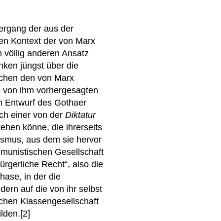
rgang der aus der
en Kontext der von Marx
n völlig anderen Ansatz
nken jüngst über die
schen den von Marx
en von ihm vorhergesagten
am Entwurf des Gothaer
ch einer von der
Diktatur
hen könne, die ihrerseits
lismus, aus dem sie hervor
mmunistischen Gesellschaft
ürgerliche Recht“, also die
hase, in der die
ern auf die von ihr selbst
chen Klassengesellschaft
lden.[2]