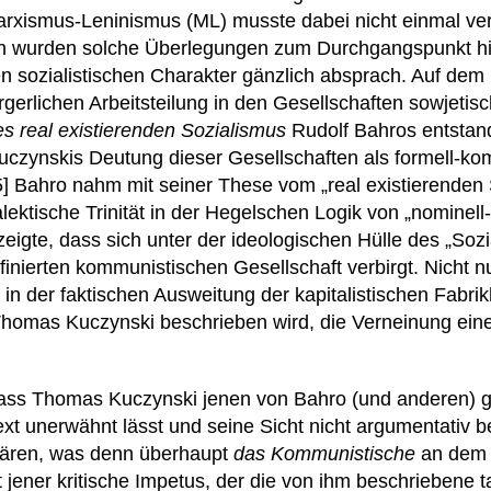
arxismus-Leninismus (ML) musste dabei nicht einmal ver
den wurden solche Überlegungen zum Durchgangspunkt hi
en sozialistischen Charakter gänzlich absprach. Auf de
rgerlichen Arbeitsteilung in den Gesellschaften sowjetis
des real existierenden Sozialismus
Rudolf Bahros entstand
zynskis Deutung dieser Gesellschaften als formell-ko
[5] Bahro nahm mit seiner These vom „real existierenden 
lektische Trinität in der Hegelschen Logik von „nominell-f
zeigte, dass sich unter der ideologischen Hülle des „So
finierten kommunistischen Gesellschaft verbirgt. Nicht n
h in der faktischen Ausweitung der kapitalistischen Fabri
 Thomas Kuczynski beschrieben wird, die Verneinung ei
 dass Thomas Kuczynski jenen von Bahro (und anderen) 
ext unerwähnt lässt und seine Sicht nicht argumentativ 
klären, was denn überhaupt
das Kommunistische
an dem 
jener kritische Impetus, der die von ihm beschriebene t