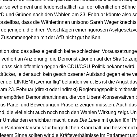
ar so vehement und leidenschaftlich auf der öffentlichen Bühn
PD und Grünen nach den Wahlen am 23. Februar könnte also se
vorstellbar, dass die Wähler:innen unisono Sarah Wagenknecht
e derjenigen, die ihren Vorschlägen einer rigorosen Asylgesetz
Zusammengehen mit der AfD nicht gut heißen.
ention sind das alles eigentlich keine schlechten Voraussetzung
rliert an Anziehung, die Demonstrationen auf der Straße zeig
ne, dass sich öffentlich gegen die CDU/CSU-Politik bekannt wird
rücker, leider auch kein geschlossener Aufstand gegen eine vers
er der LINKEN!) „vernünftig“ befunden wird. Es ist die Angst 
am 23. Februar (direkt oder indirekt) Regierungspolitik mitbest
 empörten Demonstrant:innen, die von Liberal-Konservativen b
 aus Partei und Bewegungen Präsenz zeigen müssten. Auch das 
d, die vielleicht auch noch nach den Wahlen Wirkung zeigt. Und
r Umständen erreichbar macht, dass
Die Linke
mit guten fünf P
n Parlamentarismus für bürgerlichen Kram hält und besser nich
iesem Sinne sollten wir die Kräfteverhältnisse im Parlament un