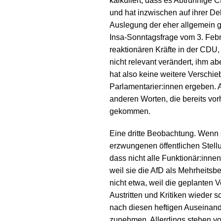
kalkuliert, dass es Abtrünnige
und hat inzwischen auf ihrer D
Auslegung der eher allgemein g
Insa-Sonntagsfrage vom 3. Febr
reaktionären Kräfte in der CDU,
nicht relevant verändert, ihm a
hat also keine weitere Verschie
Parlamentarier:innen ergeben. A
anderen Worten, die bereits vor
gekommen.
Eine dritte Beobachtung. Wenn 
erzwungenen öffentlichen Stell
dass nicht alle Funktionär:inne
weil sie die AfD als Mehrheitsb
nicht etwa, weil die geplanten
Austritten und Kritiken wieder
nach diesen heftigen Auseinand
zunehmen. Allerdings stehen vor