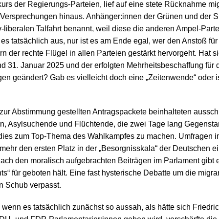
rs der Regierungs-Parteien, lief auf eine stete Rücknahme mig
er Versprechungen hinaus. Anhänger:innen der Grünen und der
v-liberalen Talfahrt benannt, weil diese die anderen Ampel-Part
h es tatsächlich aus, nur ist es am Ende egal, wer den Anstoß f
rn der rechte Flügel in allen Parteien gestärkt hervorgeht. Hat 
 31. Januar 2025 und der erfolgten Mehrheitsbeschaffung für 
en geändert? Gab es vielleicht doch eine „Zeitenwende“ oder is
zur Abstimmung gestellten Antragspackete beinhalteten aussch
en, Asylsuchende und Flüchtende, die zwei Tage lang Gegensta
 dies zum Top-Thema des Wahlkampfes zu machen. Umfragen im
ht mehr den ersten Platz in der „Besorgnisskala“ der Deutschen 
nach den moralisch aufgebrachten Beiträgen im Parlament gibt e
ts“ für geboten hält. Eine fast hysterische Debatte um die migr
n Schub verpasst.
enn es tatsächlich zunächst so aussah, als hätte sich Friedric