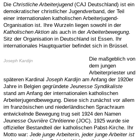
Die
Christliche Arbeiterjugend
(CAJ
Deutschland)
ist ein
demokratischer
christlicher
Jugendverband, der Teil
einer internationalen katholischen Arbeiterjugend-
Organisation ist.
Ihre
Wurzeln
liegen
sowohl in der
Katholischen Aktion
als auch
in der
Arbeiterbewegung
.
Sitz der Organisation in Deutschland ist Essen.
Ihr
internationales Hauptquartier befindet sich in Brüssel.
Die maßgeblich von
Joseph Kardijn
dem jungen
Arbeiterpriester und
späteren Kardinal
Joseph Kardijn
am Anfang der 1920er
Jahre in Belgien gegründete
Jeunesse Syndikaliste
stand
am Anfang der internationalen katholischen
Arbeiterjugendbewegung. Die
se
sich zunächst vor allem
im französischen
und niederländischen
Sprachraum
entwickelnde Bewegung trug seit 1924 den Namen
Jeunesse Ouvrière Chrétienne
(JOC). 1925
wurde sie
offizieller Bestandteil
der katholischen Pabst-Kirche.
Ihr
Motto
war
:
Jede junge Arbeiterin, jeder junge Arbeiter ist