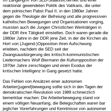
Im Zangengriff von SED-Staatssicherheit und einer
reaktionär gewendeten Politik des Vatikans, die unter
dem polnischen Pabst Paul II. in den 1980er Jahren
gegen die
Theologie der Befreiung
und alle progressiven
katholischen Bewegungen und Organisationen vorging,
mussten auch die
Jungen Christlichen Werktätigen
in
der DDR ihre Tätigkeit einstellen. Doch waren gerade die
1980er Jahre in der DDR jene Zeit, in der die Kirchen als
Hort von (Jugend-)Opposition ihren Aufschwung
erlebten, nachdem die SED seit der
Zwangsausbürgerung des kritisch-kommunistischen
Liedermachers
Wolf Biermann
die
Kulturopposition
der
1970er Jahre zerschlagen und einen Exodus der
kritischen Intelligenz in Gang gesetzt hatte.
Das Fehlen von Ansätzen einer autonomen
Arbeiter(jugend)bewegung sollte sich in den Tagen der
demokratischen Revolution von 1989 schmerzlich
bemerkbar machen: Die Arbeiterbewegung stand vor
einem völligen Neuanfang, die Belegschaften waren bar
jeglicher Vorerfahrungen und Kenntnisse von autonomer