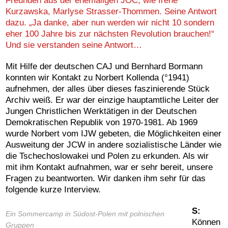
Freunden aus der
ehemaligen
JOC,
wie Irené
Kurzawska, Marlyse Strasser-Thommen
. Seine Antwort
dazu. „Ja danke, aber nun werden wir nicht 10 sondern
eher 100 Jahre bis zur nächsten Revolution brauchen!“
Und sie verstanden seine Antwort…
Mit Hilfe der deutschen CAJ und Bernhard Bormann
konnten wir Kontakt zu Norbert Kollenda (°1941)
aufnehmen, der alles über dieses faszinierende Stück
Archiv weiß. Er war der einzige hauptamtliche Leiter der
Jungen Christlichen Werktätigen in der Deutschen
Demokratischen Republik von 1970-1981. Ab 1969
wurde Norbert vom IJW gebeten, die Möglichkeiten einer
Ausweitung der JCW in andere sozialistische Länder wie
die Tschechoslowakei und Polen zu erkunden. Als wir
mit ihm Kontakt aufnahmen, war er sehr bereit, unsere
Fragen zu beantworten. Wir danken ihm sehr für das
folgende kurze Interview.
S:
Ein Sommercamp in Südost-Polen mit polnischen
Können
Gruppen