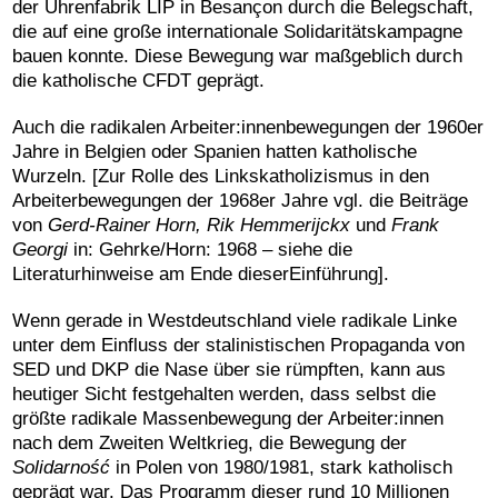
der Uhrenfabrik LIP in Besançon durch die Belegschaft,
die auf eine große internationale Solidaritätskampagne
bauen konnte.
Diese Bewegung war maßgeblich durch
die katholische CFDT geprägt.
Auch die radikalen Arbeiter:innenbewegungen der 1960er
Jahre in Belgien oder Spanien hatten katholische
Wurzeln. [Zur Rolle des Linkskatholizismus in den
Arbeiterbewegungen der 1968er Jahre vgl. die Beiträge
von
Gerd-Rainer Horn, Rik Hemmerijckx
und
Frank
Georgi
in: Gehrke/Horn: 1968 – siehe die
Literaturhinweise am Ende dieserEinführung].
Wenn gerade in Westdeutschland viele radikale Linke
unter dem Einfluss der stalinistischen Propaganda von
SED und DKP die Nase über sie rümpften, kann aus
heutiger Sicht festgehalten werden, dass selbst die
größte radikale Massenbewegung der Arbeiter:innen
nach dem Zweiten Weltkrieg, die Bewegung der
Solidarność
in Polen von 1980/1981, stark katholisch
geprägt war. Das Programm dieser rund 10 Millionen