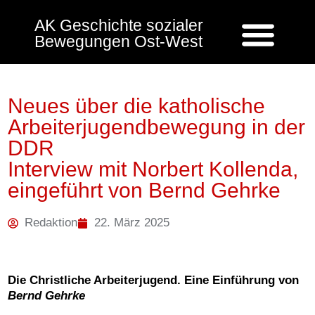
AK Geschichte sozialer
Bewegungen Ost-West
Neues über die katholische
Arbeiterjugendbewegung in der
DDR
Interview mit Norbert Kollenda,
eingeführt von Bernd Gehrke
Redaktion
22. März 2025
Die Christliche Arbeiterjugend. Eine Einführung von
Bernd Gehrke