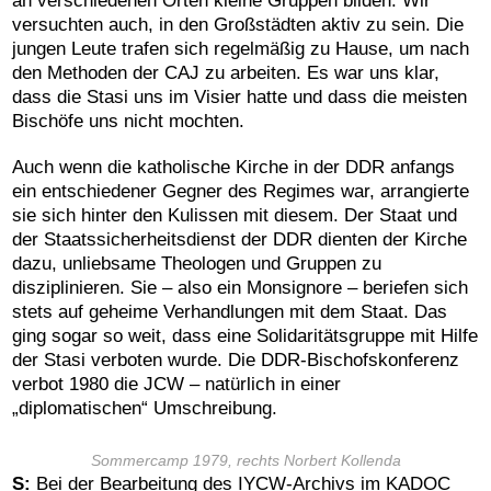
an verschiedenen Orten kleine Gruppen bilden. Wir
versuchten auch, in den Großstädten aktiv zu sein. Die
jungen Leute trafen sich regelmäßig zu Hause, um nach
den Methoden der CAJ zu arbeiten. Es war uns klar,
dass die Stasi uns im Visier hatte und dass die meisten
Bischöfe uns nicht mochten.
Auch wenn die katholische Kirche in der DDR anfangs
ein entschiedener Gegner des Regimes war, arrangierte
sie sich hinter den Kulissen mit diesem. Der Staat und
der Staatssicherheitsdienst der DDR dienten der Kirche
dazu, unliebsame Theologen und Gruppen zu
disziplinieren. Sie – also ein Monsignore – beriefen sich
stets auf geheime Verhandlungen mit dem Staat. Das
ging sogar so weit, dass eine Solidaritätsgruppe mit Hilfe
der Stasi verboten wurde. Die DDR-Bischofskonferenz
verbot 1980 die JCW – natürlich in einer
„diplomatischen“ Umschreibung.
Sommercamp 1979, rechts Norbert Kollenda
S:
Bei der Bearbeitung des IYCW-Archivs im KADOC