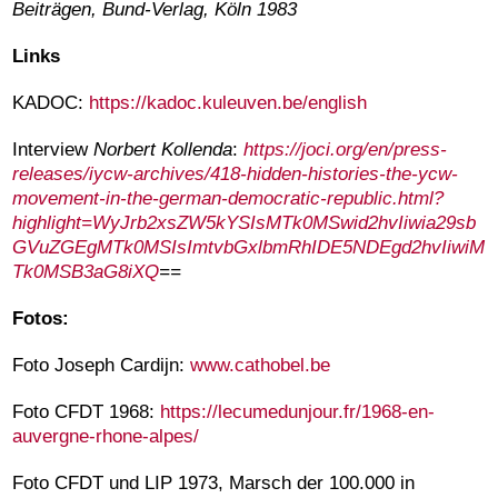
Beiträgen, Bund-Verlag, Köln 1983
Links
KADOC:
https://kadoc.kuleuven.be/english
Interview
Norbert Kollenda
:
https://joci.org/en/press-
releases/iycw-archives/418-hidden-histories-the-ycw-
movement-in-the-german-democratic-republic.html?
highlight=WyJrb2xsZW5kYSIsMTk0MSwid2hvIiwia29sb
GVuZGEgMTk0MSIsImtvbGxlbmRhIDE5NDEgd2hvIiwiM
Tk0MSB3aG8iXQ
==
Fotos:
Foto Joseph Cardijn:
www.cathobel.be
Foto CFDT 1968:
https://lecumedunjour.fr/1968-en-
auvergne-rhone-alpes/
Foto CFDT und LIP 1973, Marsch der 100.000 in