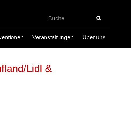
rventionen
Veranstaltungen
Über uns
land/Lidl &