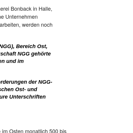
rei Bonback in Halle,
iche Unternehmen
erarbeiten, werden noch
NGG), Bereich Ost,
rkschaft NGG gehörte
den und im
Forderungen der NGG-
schen Ost- und
re Unterschriften
e im Osten monatlich 500 bis