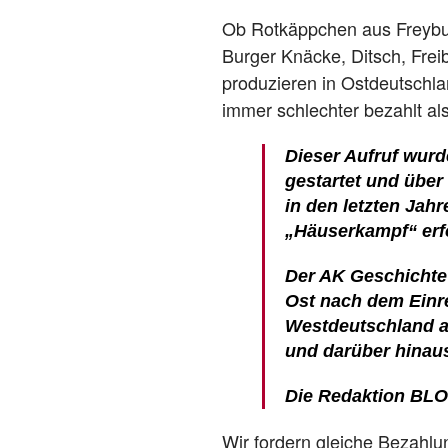
Ob Rotkäppchen aus Freybur
Burger Knäcke, Ditsch, Fre
produzieren in Ostdeutschl
immer schlechter bezahlt al
Dieser Aufruf wur
gestartet und über
in den letzten Jah
„Häuserkampf“ erf
Der AK Geschichte
Ost nach dem Einr
Westdeutschland a
und darüber hinau
Die Redaktion B
LO
Wir fordern gleiche Bezahlu