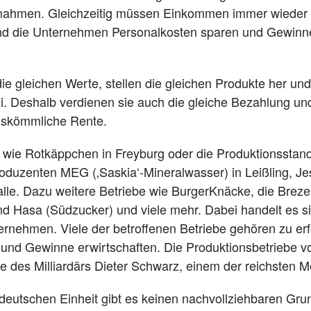
nahmen. Gleichzeitig müssen Einkommen immer wieder d
d die Unternehmen Personalkosten sparen und Gewinne 
die gleichen Werte, stellen die gleichen Produkte her u
i. Deshalb verdienen sie auch die gleiche Bezahlung un
uskömmliche Rente.
wie Rotkäppchen in Freyburg oder die Produktionsstando
duzenten MEG (‚Saskia‘-Mineralwasser) in Leißling, J
le. Dazu weitere Betriebe wie BurgerKnäcke, die Brezel
und Hasa (Südzucker) und viele mehr. Dabei handelt es 
nternehmen.
Viele der betroffenen Betriebe gehören zu er
 und Gewinne erwirtschaften.
Die Produktionsbetriebe vo
 des Milliardärs Dieter Schwarz, einem der reichsten 
 deutschen Einheit gibt es keinen nachvollziehbaren Gr