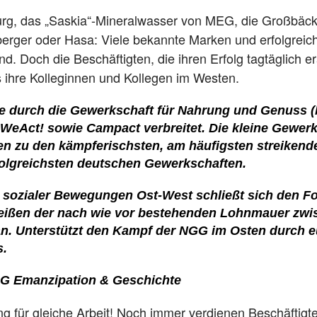
g, das „Saskia“-Mineralwasser von MEG, die Großbäcke
iberger oder Hasa: Viele bekannte Marken und erfolgre
and.
Doch die Beschäftigten, die ihren Erfolg tagtäglich 
s ihre Kolleginnen und Kollegen im Westen.
de durch die Gewerkschaft für Nahrung und Genuss (
WeAct!
sowie
Campact
verbreitet. Die kleine Gewe
ren zu den kämpferischsten, am häufigsten streiken
olgreichsten deutschen Gewerkschaften.
 sozialer Bewegungen Ost-West schließt sich den 
eißen der nach wie vor bestehenden Lohnmauer zwi
n. Unterstützt den Kampf der NGG im Osten durch eu
s.
G Emanzipation & Geschichte
ng für gleiche Arbeit! Noch immer verdienen Beschäftigt