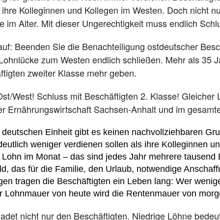
 ihre Kolleginnen und Kollegen im Westen. Doch nicht n
e im Alter.
Mit dieser Ungerechtigkeit muss endlich Schl
auf:
Beenden Sie die Benachteiligung ostdeutscher Besch
e Lohnlücke zum Westen endlich schließen.
Mehr als 35 J
äftigten zweiter Klasse mehr geben.
t/West! Schluss mit Beschäftigten 2. Klasse! Gleicher L
er Ernährungswirtschaft Sachsen-Anhalt und im gesamt
 deutschen Einheit gibt es keinen nachvollziehbaren Gr
 deutlich weniger verdienen sollen als ihre Kolleginnen 
 Lohn im Monat – das sind jedes Jahr mehrere tausend E
d, das für die Familie, den Urlaub, notwendige Anschaf
olgen tragen die Beschäftigten ein Leben lang: Wer wenig
er Lohnmauer von heute wird die Rentenmauer von morg
adet nicht nur den Beschäftigten.
Niedrige Löhne bedeut