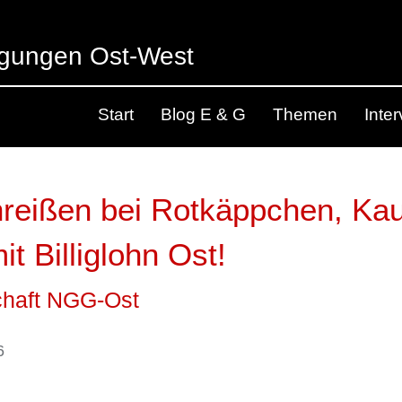
egungen Ost-West
Start
Blog E & G
Themen
Inte
reißen bei Rotkäppchen, Kauf
t Billiglohn Ost!
chaft NGG-Ost
6