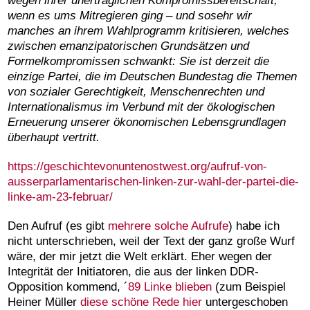
wegen ihrer unerträglichen Kompromissbereitschaft,
wenn es ums Mitregieren ging – und sosehr wir
manches an ihrem Wahlprogramm kritisieren, welches
zwischen emanzipatorischen Grundsätzen und
Formelkompromissen schwankt: Sie ist derzeit die
einzige Partei, die im Deutschen Bundestag die Themen
von sozialer Gerechtigkeit, Menschenrechten und
Internationalismus im Verbund mit der ökologischen
Erneuerung unserer ökonomischen Lebensgrundlagen
überhaupt vertritt.
https://geschichtevonuntenostwest.org/aufruf-von-
ausserparlamentarischen-linken-zur-wahl-der-partei-die-
linke-am-23-februar/
Den Aufruf (es gibt
mehrere solche Aufrufe
) habe ich
nicht unterschrieben, weil der Text der ganz große Wurf
wäre, der mir jetzt die Welt erklärt. Eher wegen der
Integrität der Initiatoren, die aus der linken DDR-
Opposition kommend, ´
89 Linke blieben
(zum Beispiel
Heiner Müller
diese schöne Rede hier
untergeschoben