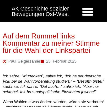
AK Geschichte sozialer
Bewegungen Ost-West
Auf dem Rummel links
Kommentar zu meiner Stimme
für die Wahl der Linkspartei
Paul Geigerzähler
23. Februar 2025
Ick sahre: “Muttacken”, sahre ick, “ick ha det deutsche
Volk bei de Wahlvorbereitung studiert.” – “Besoffn biste!”
sacht se. Ick sahre: “Det auch…” sahre ick. “Aber nur
nehmbei. Ick ha staatspolitische Einsichten jewonn!”
Wenn Wahlen etwas ändern würden, wären sie verboten!