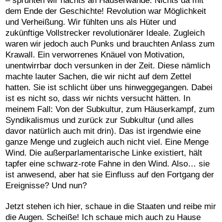
– sprühten wir nachts an Häuserwände. Nichts da mit
dem Ende der Geschichte! Revolution war Möglichkeit
und Verheißung. Wir fühlten uns als Hüter und
zukünftige Vollstrecker revolutionärer Ideale. Zugleich
waren wir jedoch auch Punks und brauchten Anlass zum
Krawall. Ein verworrenes Knäuel von Motivation,
unentwirrbar doch versunken in der Zeit. Diese nämlich
machte lauter Sachen, die wir nicht auf dem Zettel
hatten. Sie ist schlicht über uns hinweggegangen. Dabei
ist es nicht so, dass wir nichts versucht hätten. In
meinem Fall: Von der Subkultur, zum Häuserkampf, zum
Syndikalismus und zurück zur Subkultur (und alles
davor natürlich auch mit drin). Das ist irgendwie eine
ganze Menge und zugleich auch nicht viel. Eine Menge
Wind. Die außerparlamentarische Linke existiert, hält
tapfer eine schwarz-rote Fahne in den Wind. Also… sie
ist anwesend, aber hat sie Einfluss auf den Fortgang der
Ereignisse? Und nun?
Jetzt stehen ich hier, schaue in die Staaten und reibe mir
die Augen. Scheiße! Ich schaue mich auch zu Hause